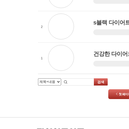
겨울에는 밖에 나오지
나는 매우 무거운 
다. 그런 걱정에서 우
s블랙 다이어
고, 같은 슬림 한몸이
2
기본 신진대사 증가 
이 있지만 다이어트를
이 걱정되십니까? 설
건강한 다이어
트 시작 s블랙으로 
1
건강한 다이어트 김완
다이어트 식품 바로 
지난해 나는 과체중했
검색
검은 스타킹은 최근 
첫 페이