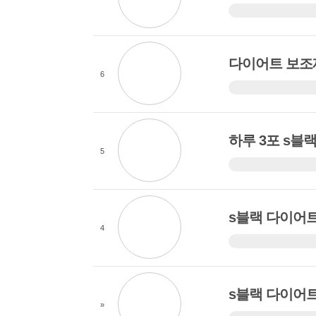
생두다이어트 S블랙
증을 받은 다이어트 
자!! 생두다이어트 S
다이어트 보조제
화물 섭취가 많으신분!
6
체중을 줄이기 위한 
이용한 지방분해를 
니다. 효소 다이어트
하루 3포 s블
적인 효과를 주는것
5
TV에서 김완선 시청 
니다 김의 슬림 한 
많다 더 얇은 보면
s블랙 다이어
확인했어요 맞아 ~ 김
4
S-블랙은 식품 의
~ 다이어트 기능성 
한 번에 몸의 합성을
s블랙 다이어
필수적인 효소 다이어트
»