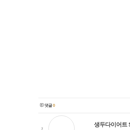
댓글
0
생두다이어트 
7