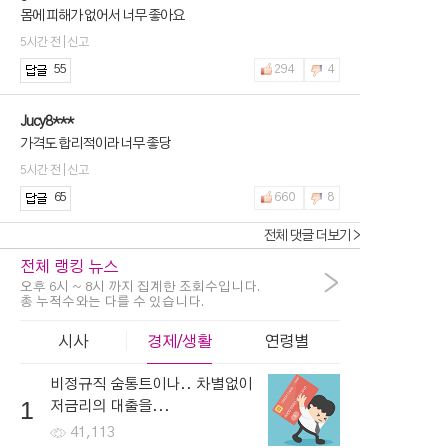
몸에 피해가 없어서 너무 좋아요
5시간 전 | 신고
55
294
4
Jucy8***
가격도 합리적이라 너무 좋당
5시간 전 | 신고
65
660
8
전체 댓글 더보기 >
전체 랭킹 뉴스
>
오후 6시 ~ 8시 까지 집계한 조회수입니다.
총 누적수와는 다를 수 있습니다.
시사
경제/생활
연령별
비정규직 숨통트이나.. 차별없이
1
저금리의 대출을...
41,113