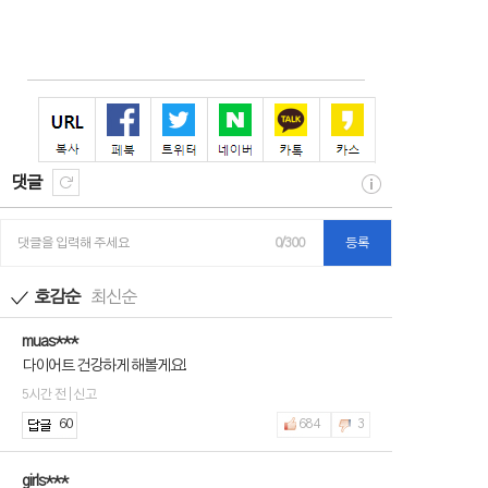
댓글
댓글을 입력해 주세요
0/300
등록
호감순
최신순
muas***
다이어트 건강하게 해볼게요!
5시간 전 | 신고
60
684
3
girls***