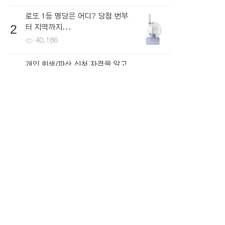
로또 1등 명당은 어디? 당첨 번부
2
터 지역까지...
40,186
개인 회생/파산 신청 자격을 알고
3
싶다면...
66,289
한국로또 30억 터진다! 이번 회차
4
번호 6자리를...
64,673
내 소득이 적더라도 저금리로 대
5
출을 받는...
66,634
뉴스토픽