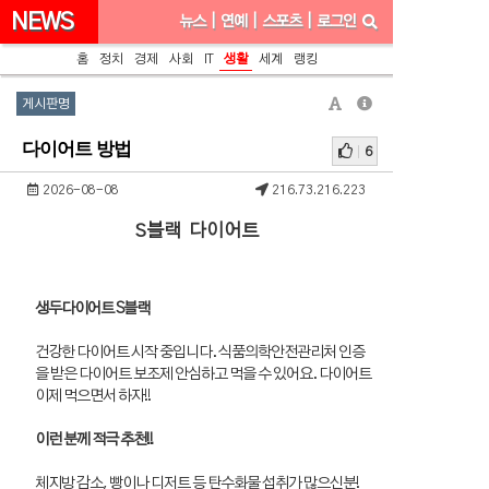
NEWS
뉴스
|
연예
|
스포츠
|
로그인
홈
정치
경제
사회
IT
생활
세계
랭킹
게시판명
다이어트 방법
6
2026-08-08
216.73.216.223
S블랙 다이어트
생두다이어트 S블랙
건강한 다이어트 시작 중입니다. 식품의학안전관리처 인증
을 받은 다이어트 보조제 안심하고 먹을 수 있어요. 다이어트
이제 먹으면서 하자!!
이런 분께 적극 추천!!
체지방 감소, 빵이나 디저트 등 탄수화물 섭취가 많으신분!