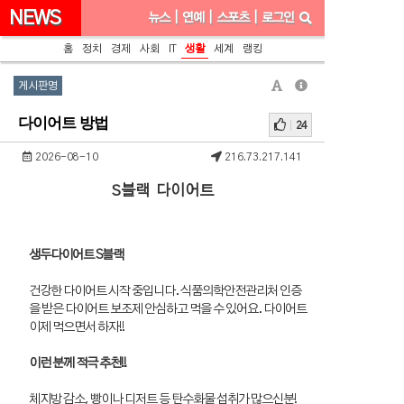
NEWS
뉴스
|
연예
|
스포츠
|
로그인
홈
정치
경제
사회
IT
생활
세계
랭킹
게시판명
다이어트 방법
24
2026-08-10
216.73.217.141
S블랙 다이어트
생두다이어트 S블랙
건강한 다이어트 시작 중입니다. 식품의학안전관리처 인증
을 받은 다이어트 보조제 안심하고 먹을 수 있어요. 다이어트
이제 먹으면서 하자!!
이런 분께 적극 추천!!
체지방 감소, 빵이나 디저트 등 탄수화물 섭취가 많으신분!