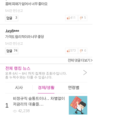
몸에 피해가 없어서 너무 좋아요
5시간 전 | 신고
3
411
5
Jucy8***
가격도 합리적이라 너무 좋당
5시간 전 | 신고
74
573
6
전체 댓글 더보기 >
전체 랭킹 뉴스
>
오후 6시 ~ 8시 까지 집계한 조회수입니다.
총 누적수와는 다를 수 있습니다.
시사
경제/생활
연령별
비정규직 숨통트이나.. 차별없이
1
저금리의 대출을...
42,238