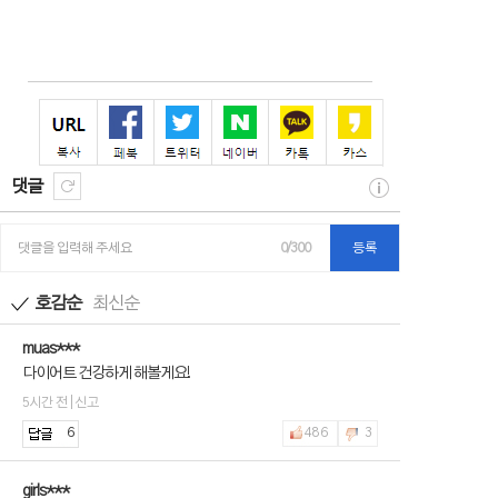
댓글
댓글을 입력해 주세요
0/300
등록
호감순
최신순
muas***
다이어트 건강하게 해볼게요!
5시간 전 | 신고
6
486
3
girls***