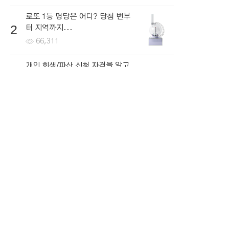
로또 1등 명당은 어디? 당첨 번부
2
터 지역까지...
66,311
개인 회생/파산 신청 자격을 알고
3
싶다면...
70,838
한국로또 30억 터진다! 이번 회차
4
번호 6자리를...
53,411
내 소득이 적더라도 저금리로 대
5
출을 받는...
61,126
뉴스토픽