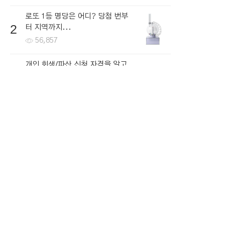
로또 1등 명당은 어디? 당첨 번부
2
터 지역까지...
56,857
개인 회생/파산 신청 자격을 알고
3
싶다면...
64,737
한국로또 30억 터진다! 이번 회차
4
번호 6자리를...
56,478
내 소득이 적더라도 저금리로 대
5
출을 받는...
61,275
뉴스토픽