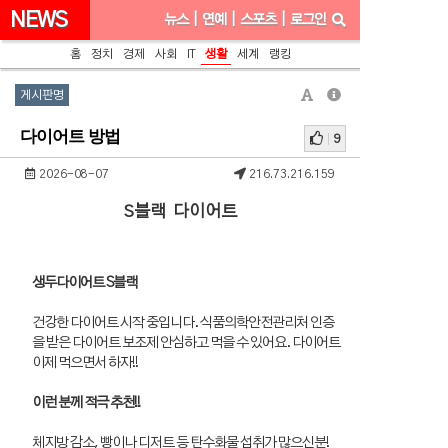
NEWS
뉴스
|
연예
|
스포츠
|
로그인
홈
정치
경제
사회
IT
생활
세계
랭킹
게시판명
다이어트 방법
9
2026-08-07
216.73.216.159
S블랙 다이어트
생두다이어트 S블랙
건강한 다이어트 시작 중입니다. 식품의학안전관리처 인증
을 받은 다이어트 보조제 안심하고 먹을 수 있어요. 다이어트
이제 먹으면서 하자!!
이런 분께 적극 추천!!
체지방 감소, 빵이나 디저트 등 탄수화물 섭취가 많으신분!