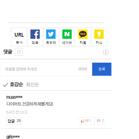
댓글
댓글을 입력해 주세요
0/300
등록
호감순
최신순
muas***
다이어트 건강하게 해볼게요!
5시간 전 | 신고
26
681
2
girls***