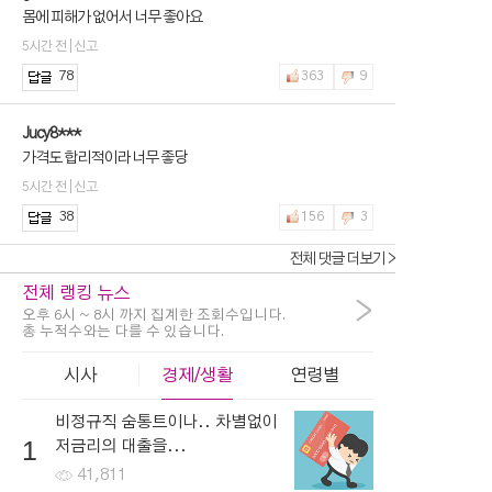
몸에 피해가 없어서 너무 좋아요
5시간 전 | 신고
78
363
9
Jucy8***
가격도 합리적이라 너무 좋당
5시간 전 | 신고
38
156
3
전체 댓글 더보기 >
전체 랭킹 뉴스
>
오후 6시 ~ 8시 까지 집계한 조회수입니다.
총 누적수와는 다를 수 있습니다.
시사
경제/생활
연령별
비정규직 숨통트이나.. 차별없이
1
저금리의 대출을...
41,811